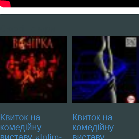
243-
12-
99)
кількість
Схожі товари
Квиток на
Квиток на
комедійну
комедійну
виставу «Intim-
виставу