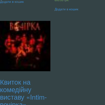
Додати в кошик
Додати в кошик
Квиток на
комедійну
виставу «Intim-
вечірка»