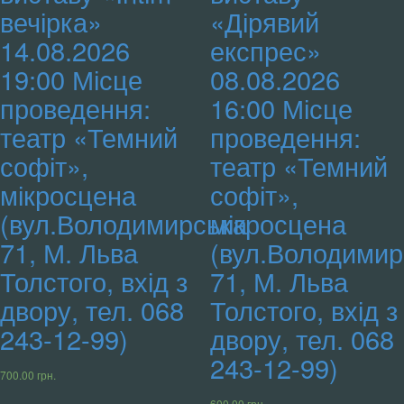
вечірка»
«Дірявий
14.08.2026
експрес»
19:00 Місце
08.08.2026
проведення:
16:00 Місце
театр «Темний
проведення:
софіт»,
театр «Темний
мікросцена
софіт»,
(вул.Володимирська
мікросцена
71, М. Льва
(вул.Володимир
Толстого, вхід з
71, М. Льва
двору, тел. 068
Толстого, вхід з
243-12-99)
двору, тел. 068
243-12-99)
700.00
грн.
600.00
грн.