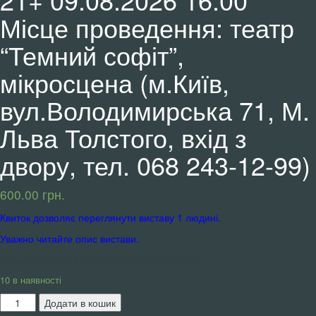
Місце проведення: театр
“Темний софіт”,
мікросцена (м.Київ,
вул.Володимирська 71, М.
Льва Толстого, вхід з
двору, тел. 068 243-12-99)
600.00
грн.
Квиток дозволяє переглянути виставу 1 людині.
Уважно читайте опис вистави.
Товар доступний до:
9 Серпня 2026 15:55
10 в наявності
Квиток
Додати в кошик
на