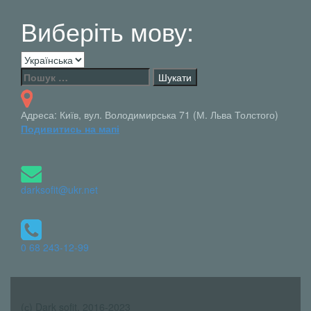
Виберіть мову:
Виберіть
мову:
Пошук:
Адреса: Київ, вул. Володимирська 71 (М. Льва Толстого)
Подивитись на мапі
darksofit@ukr.net
0 68 243-12-99
(с) Dark sofit, 2016-2023