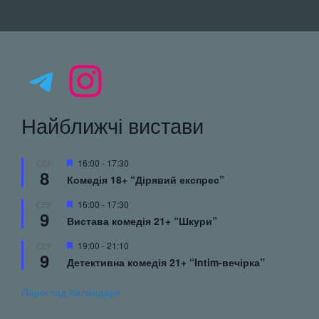
Telegram
Instagram
Найближчі вистави
Вибрані
16:00
-
17:30
СЕР
8
Комедія 18+ “Дірявий експрес”
Вибрані
16:00
-
17:30
СЕР
9
Вистава комедія 21+ “Шкури”
Вибрані
19:00
-
21:10
СЕР
9
Детективна комедія 21+ “Intim-вечірка”
Перегляд Календаря