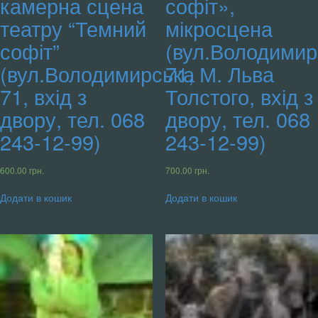
камерна сцена
софіт»,
театру “Темний
мікросцена
софіт”
(вул.Володимир
(вул.Володимирська
71, М. Льва
71, вхід з
Толстого, вхід з
двору, тел. 068
двору, тел. 068
243-12-99)
243-12-99)
600.00
грн.
700.00
грн.
Додати в кошик
Додати в кошик