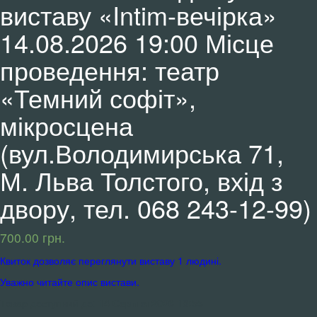
виставу «Intim-вечірка»
14.08.2026 19:00 Місце
проведення: театр
«Темний софіт»,
мікросцена
(вул.Володимирська 71,
М. Льва Толстого, вхід з
двору, тел. 068 243-12-99)
700.00
грн.
Квиток дозволяє переглянути виставу 1 людині.
Уважно читайте опис вистави.
Товар доступний до:
14 Серпня 2026 18:55