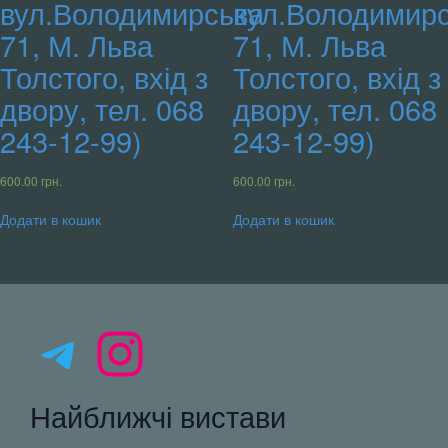
вул.Володимирська
вул.Володимир
71, М. Льва
71, М. Льва
Толстого, вхід з
Толстого, вхід з
двору, тел. 068
двору, тел. 068
243-12-99)
243-12-99)
600.00
грн.
600.00
грн.
Додати в кошик
Додати в кошик
Telegram
Instagram
Найближчі вистави