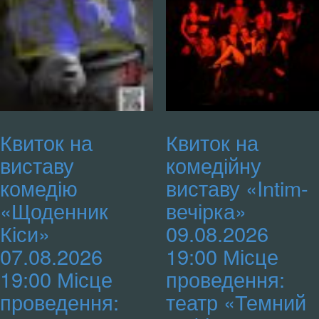
двору,
тел.
068
243-
12-
99)
кількість
Квиток на
Квиток на
виставу
комедійну
комедію
виставу «Intim-
«Щоденник
вечірка»
Кіси»
09.08.2026
07.08.2026
19:00 Місце
19:00 Місце
проведення:
проведення:
театр «Темний