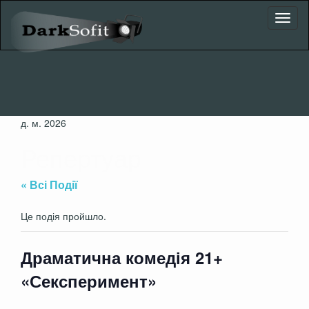
Toggl
naviga
д. м. 2026
Репертуар
« Всі Події
Це подія пройшло.
Драматична комедія 21+
«Сексперимент»