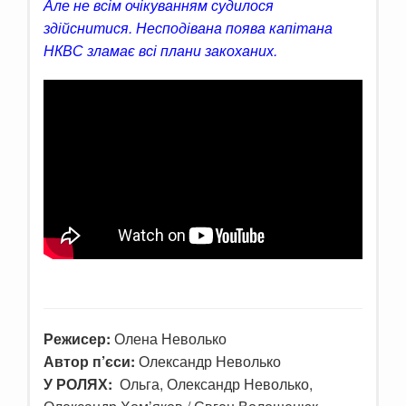
Але не всім очікуванням судилося
здійснитися. Несподівана поява капітана
НКВС зламає всі плани закоханих.
Режисер:
Олена Неволько
Автор п’єси:
Олександр Неволько
У РОЛЯХ:
Ольга, Олександр Неволько,