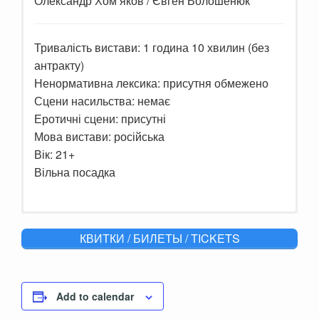
Олександр Хом’яков / Євген Волошенюк
Тривалість вистави: 1 година 10 хвилин (без
антракту)
Ненормативна лексика: присутня обмежено
Сцени насильства: немає
Еротичні сцени: присутні
Мова вистави: російська
Вік: 21+
Вільна посадка
Разве есть место страсти во время
КВИТКИ / БИЛЕТЫ / TICKETS
войны? Но ведь любовь не выбирает
время. Герои оказываются в плену
чувств и переживаний.
Простая
сельская женщина, неожиданно, в
лесу находит раненного солдата.
Add to calendar
Она принимает решение во что бы