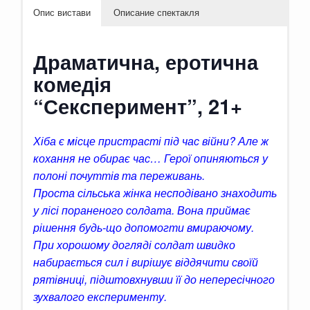
Опис вистави
Описание спектакля
Драматична, еротична
комедія
“Сексперимент”, 21+
Хіба є місце пристрасті під час війни? Але ж
кохання не обирає час… Герої опиняються у
полоні почуттів та переживань.
Проста сільська жінка несподівано знаходить
у лісі пораненого солдата. Вона приймає
рішення будь-що допомогти вмираючому.
При хорошому догляді солдат швидко
набирається сил і вирішує віддячити своїй
рятівниці, підштовхнувши її до непересічного
зухвалого експерименту.