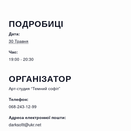
то ни стало помочь умирающему.
При хорошем уходе, солдат быстро
набирается сил и решает
отблагодарить свою
ПОДРОБИЦІ
спасительницу. Подталкивает ее к
загадочному эксперименту.
Но не
Дата:
всем ожиданиям сужденнно сбыться.
Неожиданный приход капитана НКВД,
30 Травня
спутает все планы влюбленных.
Час:
19:00 - 20:30
ОРГАНІЗАТОР
Арт-студия “Темний софіт”
Телефон:
068-243-12-99
Адреса електронної пошти:
darksofit@ukr.net