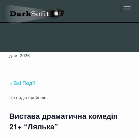
Toggl
naviga
д. м. 2026
Репертуар
« Всі Події
Це подія пройшло.
Вистава драматична комедія
21+ “Лялька”