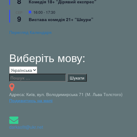
8
Комедія 18+ “Дірявий експрес”
Вибрані
16:00
-
17:30
СЕР
9
Вистава комедія 21+ “Шкури”
Перегляд Календаря
Виберіть мову:
Виберіть
мову:
Пошук:
Адреса: Київ, вул. Володимирська 71 (М. Льва Толстого)
Подивитись на мапі
darksofit@ukr.net