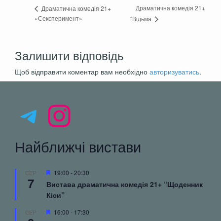
Драматична комедія 21+
Драматична комедія 21+
«Сексперимент»
“Відьма
Залишити відповідь
Щоб відправити коментар вам необхідно
авторизуватись
.
Telegram
Instagram
Найближчі вистави
Вибрані
19:00
-
20:30
СЕР
7
Вистава драматична комедія 21+ “Щоденник
Кіси”
Вибрані
16:00
-
17:30
СЕР