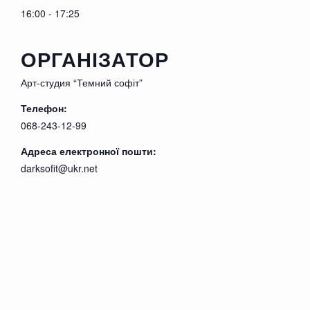
16:00 - 17:25
Длительность спектакля: 1 час 15 минут (без
антракта)
ОРГАНІЗАТОР
Не нормативная лексика: Присутствует
ограничено
Арт-студия “Темний софіт”
Сцены насилия: Присутствуют
Телефон:
Эротические сцены: Много
068-243-12-99
Возраст: 21+
На русском языке
Адреса електронної пошти:
Свободная посадка
darksofit@ukr.net
P.S. Спектакль не рекомендуется людям с
неокрепшей психикой, лицам с
традиционными взглядами на жизнь,
людям перенесших тяжкие моральные
травмы сексуального характера.
Внимание это театральная постановка, а
НЕ эротик-шоу, НЕ порно-разврат и НЕ