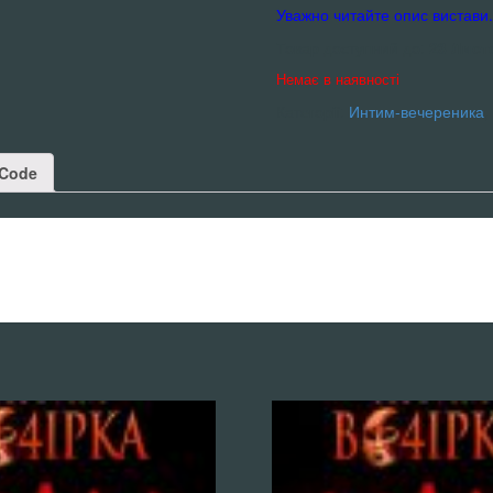
Уважно читайте опис вистави.
Товар доступний до:
23 Лист
Немає в наявності
Категорії:
Интим-вечереника
,
Code