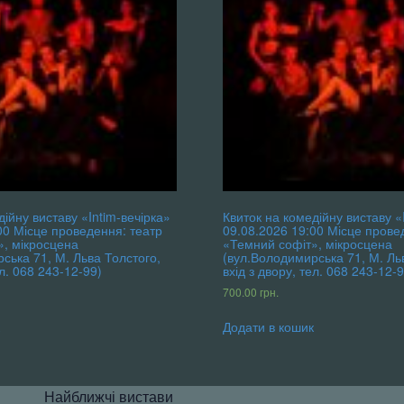
дійну виставу «Intim-вечірка»
Квиток на комедійну виставу «
00 Місце проведення: театр
09.08.2026 19:00 Місце прове
», мікросцена
«Темний софіт», мікросцена
ська 71, М. Льва Толстого,
(вул.Володимирська 71, М. Ль
ел. 068 243-12-99)
вхід з двору, тел. 068 243-12-9
700.00
грн.
к
Додати в кошик
Найближчі вистави