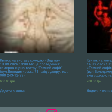
Квиток на виставу комедію «Відьма»
Квиток на коме
13.08.2026 19:00 Місце проведення:
14.08.2026 19:
камерна сцена театру “Темний софіт”
«Темний софіт
(вул.Володимирська 71, вхід з двору, тел.
(вул.Володимир
068 243-12-99)
вхід з двору, т
600.00
грн.
700.00
грн.
Додати в кошик
Додати в коши