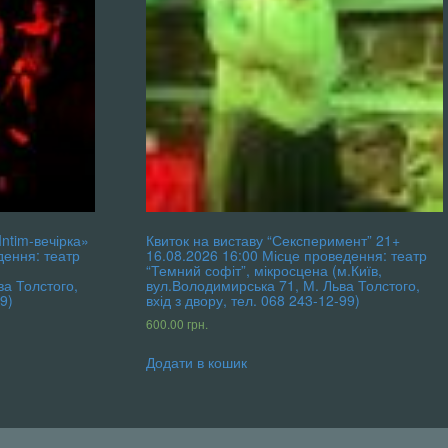
Intim-вечірка»
Квиток на виставу “Сексперимент” 21+
дення: театр
16.08.2026 16:00 Місце проведення: театр
“Темний софіт”, мікросцена (м.Київ,
ва Толстого,
вул.Володимирська 71, М. Льва Толстого,
9)
вхід з двору, тел. 068 243-12-99)
600.00
грн.
Додати в кошик