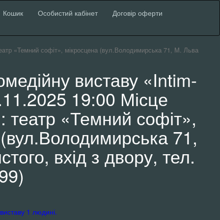
Кошик
Особистий кабінет
Договір оферти
 театр «Темний софіт», мікросцена (вул.Володимирська 71, М. Льва
омедійну виставу «Intim-
.11.2025 19:00 Місце
: театр «Темний софіт»,
 (вул.Володимирська 71,
стого, вхід з двору, тел.
99)
виставу 1 людині.