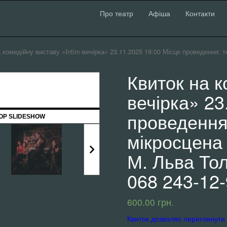
Про театр
Афіша
Контакти
а комедійну виставу «Intim-вечірка» 23.11.2025 19:00 Місце проведення:
Квиток на к
вечірка» 23
проведення
OP SLIDESHOW
мікросцена
М. Льва Тол
068 243-12-
600.00
грн.
Квиток дозволяє переглянути 