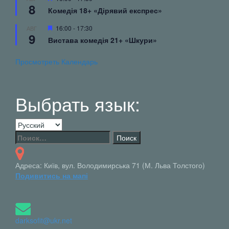
8
Комедія 18+ «Дірявий експрес»
Популярные
16:00
-
17:30
АВГ
9
Вистава комедія 21+ «Шкури»
Просмотреть Календарь
Выбрать язык:
Выбрать
язык:
Найти:
Адреса: Київ, вул. Володимирська 71 (М. Льва Толстого)
Подивитись на мапі
darksofit@ukr.net