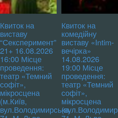
Квиток на
Квиток на
виставу
комедійну
“Сексперимент”
виставу «Intim-
21+ 16.08.2026
вечірка»
16:00 Місце
14.08.2026
проведення:
19:00 Місце
театр «Темний
проведення:
софіт»,
театр «Темний
мікросцена
софіт»,
(м.Київ,
мікросцена
вул.Володимирська
(вул.Володимир
71, М. Льва
71, М. Льва