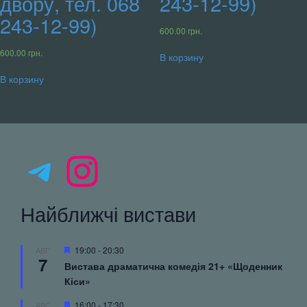
двору, тел. 068
243-12-99)
243-12-99)
600.00
грн.
600.00
грн.
В корзину
В корзину
Telegram
Instagram
Найближчі вистави
Популярные
19:00
-
20:30
АВГ
7
Вистава драматична комедія 21+ «Щоденник
Кіси»
Популярные
16:00
-
17:30
АВГ