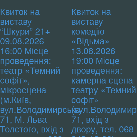
Квиток на
Квиток на
виставу
виставу
“Шкури” 21+
комедію
09.08.2026
«Відьма»
16:00 Місце
13.08.2026
проведення:
19:00 Місце
театр «Темний
проведення:
софіт»,
камерна сцена
мікросцена
театру «Темний
(м.Київ,
софіт»
вул.Володимирська
(вул.Володимир
71, М. Льва
71, вхід з
Толстого, вхід з
двору, тел. 068