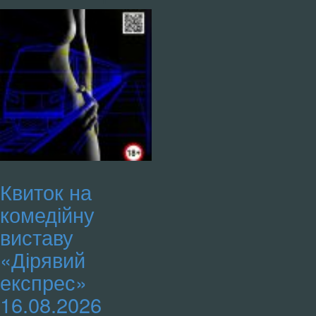
Архипенка,
5,
тел.
068
243-
12-
99)
кількість
Квиток на
комедійну
виставу
«Дірявий
експрес»
16.08.2026