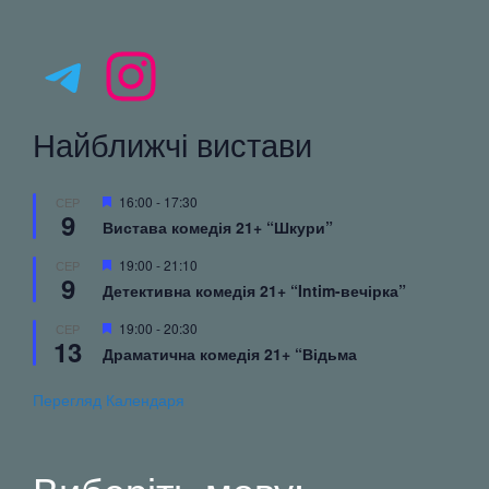
Telegram
Instagram
Найближчі вистави
Вибрані
16:00
-
17:30
СЕР
9
Вистава комедія 21+ “Шкури”
Вибрані
19:00
-
21:10
СЕР
9
Детективна комедія 21+ “Intim-вечірка”
Вибрані
19:00
-
20:30
СЕР
13
Драматична комедія 21+ “Відьма
Перегляд Календаря