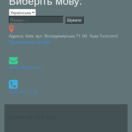
Виберіть мову:
Виберіть
мову:
Пошук:
Адреса: Київ, вул. Володимирська 71 (М. Льва Толстого)
Подивитись на мапі
darksofit@ukr.net
0 68 243-12-99
(с) Dark sofit, 2016-2023