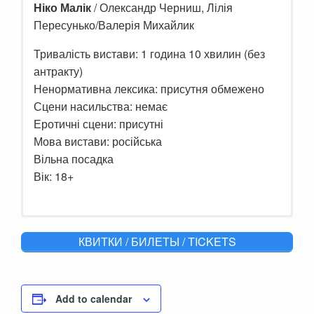
Ніко Малік
/ Олександр Черниш, Лілія
Пересунько/Валерія Михайлик
Тривалість вистави: 1 година 10 хвилин (без
антракту)
Ненормативна лексика: присутня обмежено
Сцени насильства: немає
Еротичні сцени: присутні
Мова вистави: російська
Вільна посадка
Вік: 18+
Одинокая, не молодая женщина мечтает о замужестве.
КВИТКИ / БИЛЕТЫ / TICKETS
Скромно проживая свою жизнь в молитвах, она
надеется на чудо.
Неожиданно в квартире появляется, абсолютно голый,
мужчина и ставит под сомнения все ее ценности и
убеждения.
Add to calendar
Героиня стеснительна и нерешительна, а непрошеный