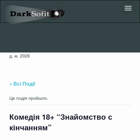
Toggl
naviga
д. м. 2026
Репертуар
« Всі Події
Це подія пройшло.
Комедія 18+ “Знайомство с
кінчанням”