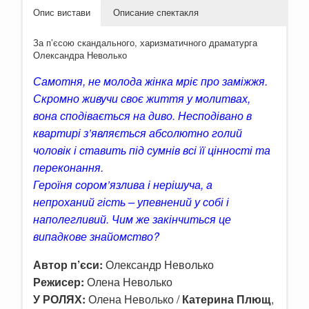
Опис вистави
Описание спектакля
За п’єсою скандального, харизматичного драматурга
Олександра Неволько
Самотня, не молода жінка мріє про заміжжя.
Скромно живучи своє життя у молитвах,
вона сподівається на диво. Несподівано в
квартирі з’являється абсолютно голий
чоловік і ставить під сумнів всі її цінності та
переконання.
Героїня сором’язлива і нерішуча, а
непроханий гість – упевнений у собі і
наполегливий. Чим же закінчиться це
випадкове знайомство?
Автор п’єси:
Олександр Неволько
Режисер:
Олена Неволько
У РОЛЯХ:
Олена Неволько /
Катерина Плющ
,