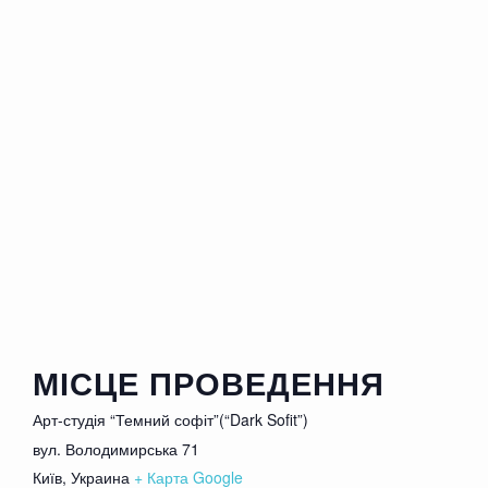
попасть на него минимальна, просьба не
опаздывать
Пьяные, неадекватные коментаторы и
коментаторши будут удаляться из зала
МІСЦЕ ПРОВЕДЕННЯ
Арт-студія “Темний софіт”(“Dark Sofit”)
вул. Володимирська 71
Київ
,
Украина
+ Карта Google