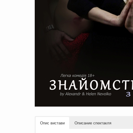
Опис вистави
Описание спектакля