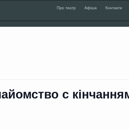
Про театр
Афіша
Контакти
найомство с кінчання