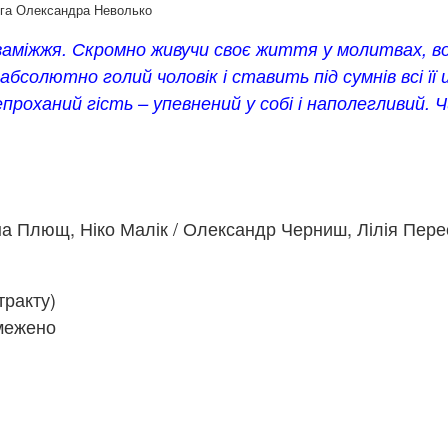
рга Олександра Неволько
заміжжя. Скромно живучи своє життя у молитвах, во
абсолютно голий чоловік і ставить під сумнів всі її
непроханий гість – упевнений у собі і наполегливий.
а Плющ, Ніко Малік / Олександр Черниш, Лілія Пере
тракту)
межено