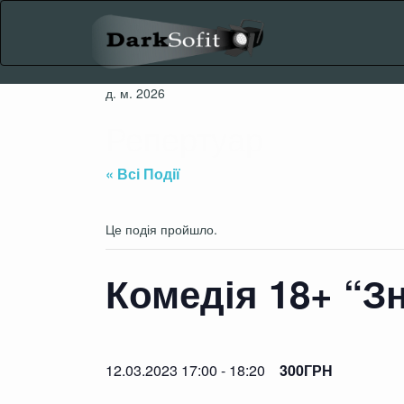
Skip
to
content
д. м. 2026
Репертуар
« Всі Події
Це подія пройшло.
Комедія 18+ “З
12.03.2023 17:00
-
18:20
300ГРН