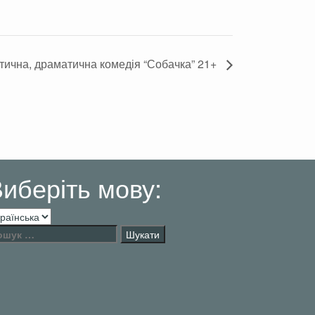
тична, драматична комедія “Собачка” 21+
иберіть мову:
беріть
ву:
шук: