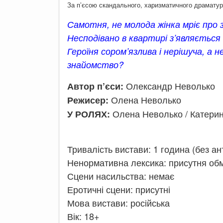
За п’єсою скандального, харизматичного драмату
Самотня, не молода жінка мріє про 
Несподівано в квартирі з’являється 
Героїня сором’язлива і нерішуча, а 
знайомство?
Олександр Неволько
Автор п’єси:
Олена Неволько
Режисер:
Олена Неволько / Катерин
У РОЛЯХ:
Тривалість вистави: 1 година (без ан
Ненормативна лексика: присутня об
Сцени насильства: немає
Еротичні сцени: присутні
Мова вистави: російська
Вік: 18+