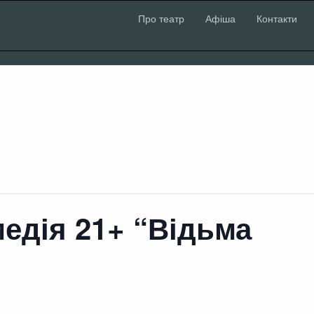
Про театр
Афіша
Контакти
едія 21+ “Відьма