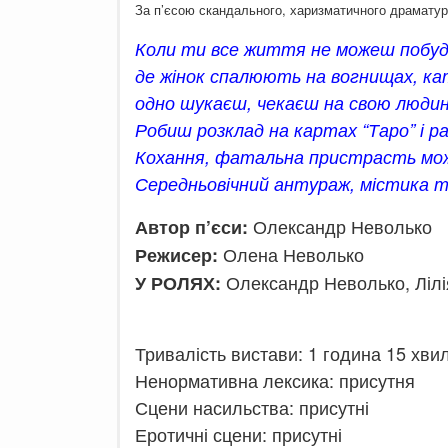
За п’єсою скандального, харизматичного драмату
Коли ти все життя не можеш побуду
де жінок спалюють на вогнищах, кат
одно шукаєш, чекаєш на свою людин
Робиш розклад на картах “Таро” і 
Кохання, фатальна пристрасть мож
Середньовічний антураж, містика 
Олександр Неволько
Автор п’єси:
Олена Неволько
Режисер:
Олександр Неволько, Лілі
У РОЛЯХ:
Тривалість вистави: 1 година 15 хвил
Ненормативна лексика: присутня
Сцени насильства: присутні
Еротичні сцени: присутні