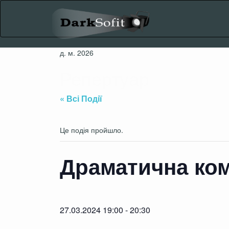
Skip
to
content
д. м. 2026
Репертуар
« Всі Події
Це подія пройшло.
Драматична ком
27.03.2024 19:00
-
20:30