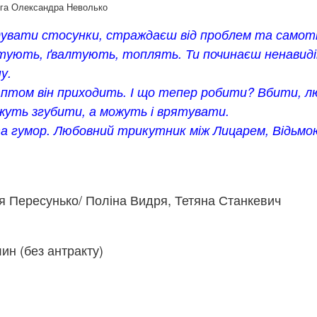
рга Олександра Неволько
вати стосунки, страждаєш від проблем та самотно
ують, ґвалтують, топлять. Ти починаєш ненавидіти 
у.
раптом він приходить. І що тепер робити? Вбити, 
уть згубити, а можуть і врятувати.
та гумор. Любовний трикутник між Лицарем, Відьм
я Пересунько/ Поліна Видря, Тетяна Станкевич
ин (без антракту)