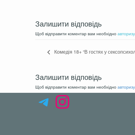
Длительность спектакля: 1 час 15
Залишити відповідь
Не нормативная лексика: Присутс
Сцены насилия: Присутствуют
Щоб відправити коментар вам необхідно
авторизу
Эротические сцены: Присутствую
На русском языке
Комедія 18+ “В гостях у сексопсихо
Возраст: 21+
Свободная посадка
После начала спектакля вероят
Залишити відповідь
Пьяные, неадекватные комента
Щоб відправити коментар вам необхідно
авторизу
Telegram
Instagram