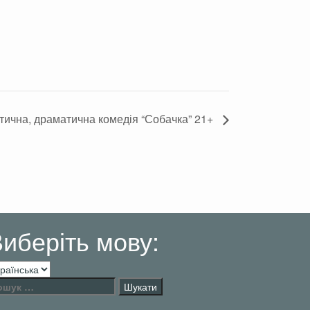
тична, драматична комедія “Собачка” 21+
опаздывать
иберіть мову:
беріть
ву:
шук: