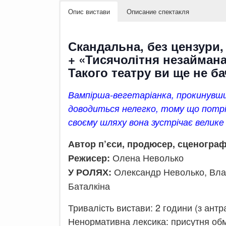
Опис вистави
Описание спектакля
Скандальна, без цензури,
+ «Тисячолітня незаймана
Такого театру ви ще не б
Вампірша-вегетаріанка, прокинувши
доводиться нелегко, тому що потріб
своєму шляху вона зустрічає велике 
Автор п’єси, продюсер, сценограф
Олена Неволько
Режисер:
Олександр Неволько, Влад
У РОЛЯХ:
Баталкіна
Тривалість вистави: 2 години (з антр
Ненормативна лексика: присутня об