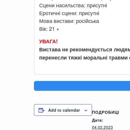
Сцени насильства: присутні
Еротичні сцени: присутні
Мова вистави: російська
Вік: 21 +
УВАГА!
Вистава не рекомендується людям 
перенесли тяжкі моральні травми 
Историческая, драма
взрослых
.
Коле по наследству досталась карт
Add to calendar
ПОДРОБИЦІ
она и как ее оживить? Помните ска
Дата:
моменты, закулисные интриги, люб
04.02.2023