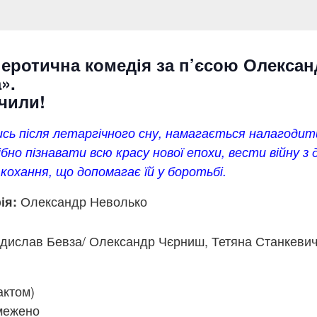
 еротична комедія за п’єсою Олекса
».
ачили!
сь після летаргічного сну, намагається налагодити
но пізнавати всю красу нової епохи, вести війну з 
кохання, що допомагає їй у боротьбі.
Олександр Неволько
ія:
ислав Бевза/ Олександр Чєрниш, Тетяна Станкевич,
актом)
межено