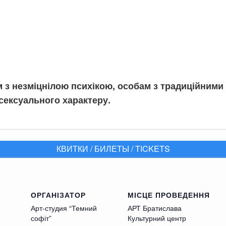
з незміцнілою психікою, особам з традиційними 
сексуального характеру.
тическая комедия, о любви и
КВИТКИ / БИЛЕТЫ / TICKETS
а, а там схема, где копать. Но откапывает он не 
ОРГАНІЗАТОР
МІСЦЕ ПРОВЕДЕННЯ
зку о «спящей красавице»? Только теперь это не с
Арт-студия “Темний
АРТ Братислава
овь и страдания. Все в лучших традициях театра
софіт”
Культурний центр