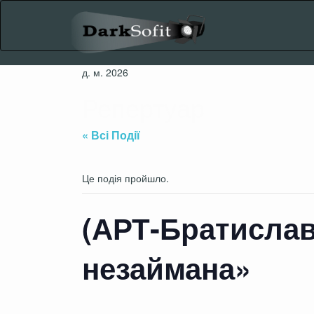
Skip
to
content
д. м. 2026
Репертуар
« Всі Події
Це подія пройшло.
(АРТ-Братислав
незаймана»