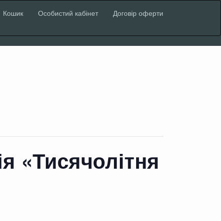
Кошик
Особистий кабінет
Договір оферти
ія «Тисячолітня