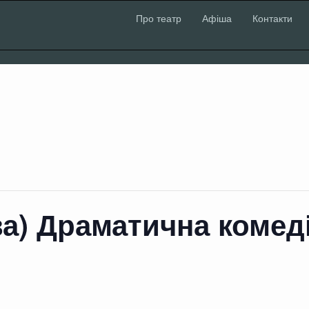
Про театр
Афіша
Контакти
а) Драматична комед