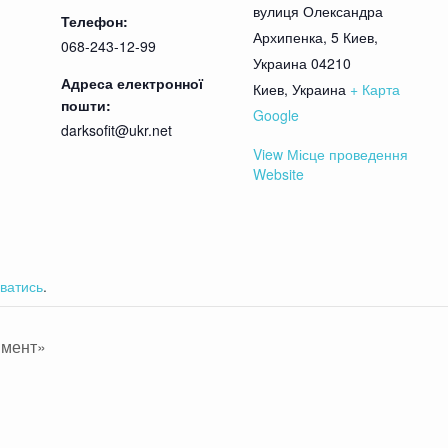
вулиця Олександра
Телефон:
Архипенка, 5 Киев,
068-243-12-99
Александр Неволько
УРГ:
Украина 04210
Адреса електронної
Киев
,
Украина
+ Карта
яна Станкевич
,
Александр Неволько
,
Владислав Бе
пошти:
Google
darksofit@ukr.net
View Місце проведення
с антрактом)
Website
твует ограничено
т
ватись
.
тность попасть на него – минимальна. Просьба н
имент»
аторы и комментаторши будут удаляться из зала
 людям с неокрепшей психикой, лицам с традици