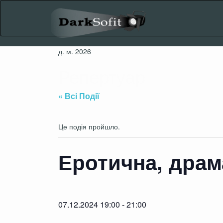
Skip
to
content
д. м. 2026
Репертуар
« Всі Події
Це подія пройшло.
Еротична, драм
07.12.2024 19:00
-
21:00