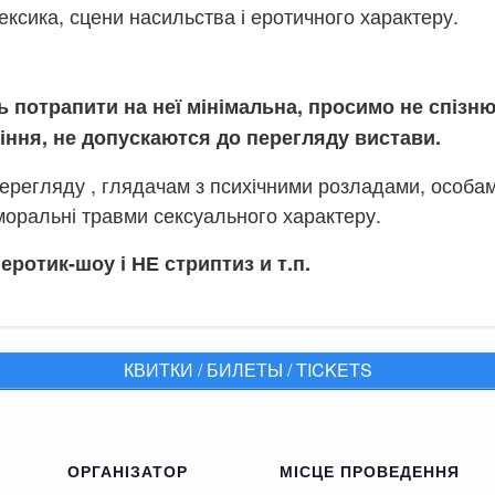
ксика, сцени насильства і еротичного характеру.
ть потрапити на неї мінімальна, просимо не спізн
ніння, не допускаются до перегляду вистави.
перегляду , глядачам з психічними розладами, особа
 моральні травми сексуального характеру.
еротик-шоу і НЕ стриптиз и т.п.
КВИТКИ / БИЛЕТЫ / TICKETS
ОРГАНІЗАТОР
МІСЦЕ ПРОВЕДЕННЯ