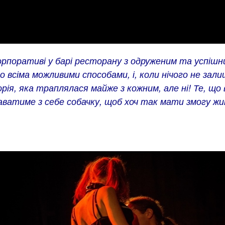
рпоративі у барі ресторану з одруженим та успішни
о всіма можливими способами, і, коли нічого не зал
рія, яка траплялася майже з кожним, але ні! Те, що
вдаватиме з себе собачку, щоб хоч так мати змогу 