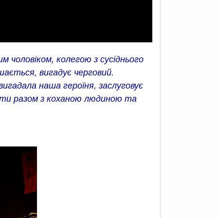
м чоловіком, колегою з сусіднього
ишається, вигадує черговий.
 вигадала наша героїня, заслуговує
жити разом з коханою людиною та