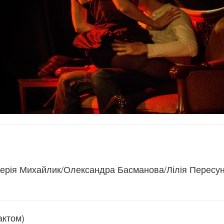
лерія Михайлик/Олександра Басманова/Лілія Пересун
актом)