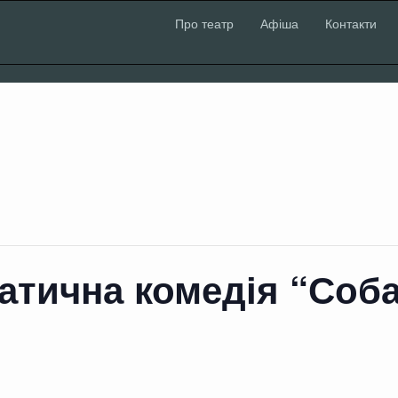
Про театр
Афіша
Контакти
атична комедія “Соба