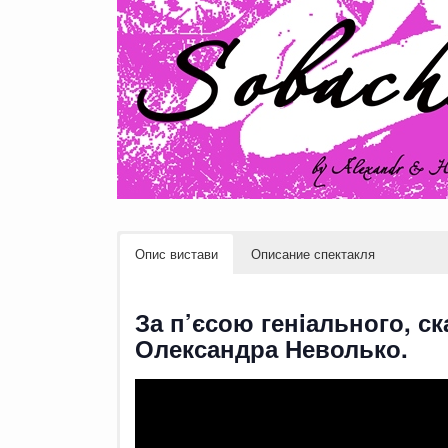
Опис вистави
Описание спектакля
За п’єсою генiального, с
Олександра Неволько.