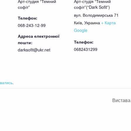
Арт-студия “Темний
Арт-студія “Темний
софіт”
софіт”(“Dark Sofit”)
вул. Володимирська 71
Телефон:
Київ
,
Украина
+ Карта
068-243-12-99
Google
Адреса електронної
Телефон:
пошти:
0682431299
darksofit@ukr.net
ватись
.
Вистава