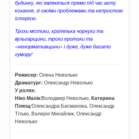
будинку, які являються прямо під час акту
кохання, зі своїми проблемами та непростою
історією.
Трохи містики, крапелька чорнухи та
вульгарщини, трохи еротики та
«ненормативщини» і дуже, дуже багато
гумору!
Режисер:
Олена Неволько
Драматург:
Олександр Неволько
У ролях:
Ніко Малік
/Володмир Неволько,
Катерина
Плющ
/Олександра Басманова, Олександр
Тітько, Валерія Михайлик, Олександр
Неволько