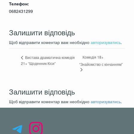
Телефон:
Пьяные, неадекватные комментаторы и
0682431299
комментаторши будут удаляться из зала
Для тех кто первый раз, у нас в театре,
Залишити відповідь
смотреть видео как его найти:
Схема
прохода
Щоб відправити коментар вам необхідно
авторизуватись
.
Комедія 18+
Вистава драматична комедія
21+ “Щоденник Кіси”
“Знайомство с кінчанням”
Залишити відповідь
Щоб відправити коментар вам необхідно
авторизуватись
.
Telegram
Instagram