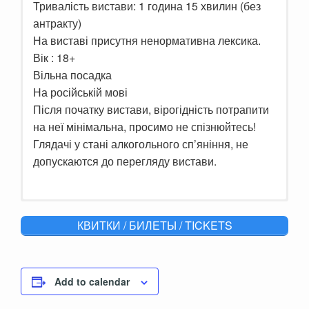
Тривалість вистави: 1 година 15 хвилин (без
антракту)
На виставі присутня ненормативна лексика.
Вік : 18+
Вільна посадка
На російській мові
Після початку вистави, вірогідність потрапити
на неї мінімальна, просимо не спізнюйтесь!
Глядачі у стані алкогольного сп’яніння, не
допускаются до перегляду вистави.
Комедия по пьесе Александра Неволько!
КВИТКИ / БИЛЕТЫ / TICKETS
ТРЕЙЛЕР
Молодая семья, взяв десять кредитов,
Add to calendar
покупает SMART квартиру на окраине