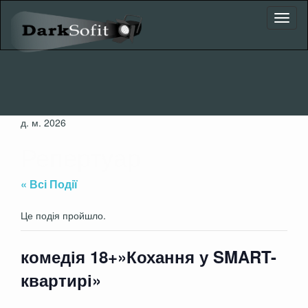
Toggl
naviga
д. м. 2026
Репертуар
« Всі Події
Це подія пройшло.
комедія 18+»Кохання у SMART-
квартирі»