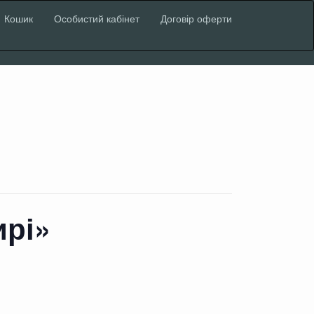
Кошик
Особистий кабінет
Договір оферти
ирі»