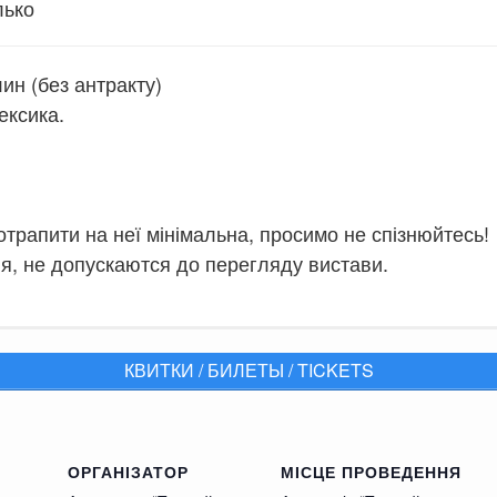
лько
ин (без антракту)
ексика.
потрапити на неї мінімальна, просимо не спізнюйтесь!
ння, не допускаются до перегляду вистави.
олько!
КВИТКИ / БИЛЕТЫ / TICKETS
тов, покупает SMART квартиру на окраине пригород
ОРГАНІЗАТОР
МІСЦЕ ПРОВЕДЕННЯ
 с неожиданными трудностями. Отсутствие воды, 