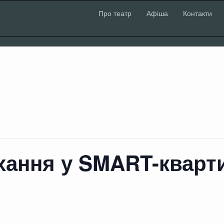
Про театр
Афіша
Контакти
хання у SMART-кварт