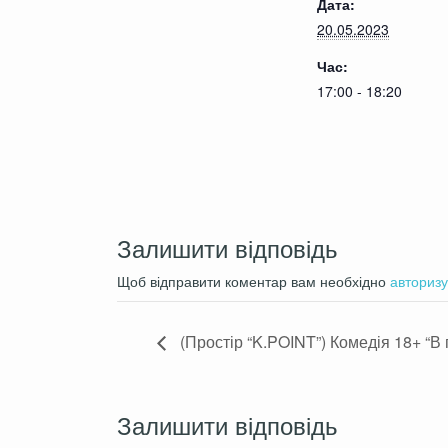
Дата:
непонятные мистические явления. 
20.05.2023
проблемами и непростой историей.
Час:
Немного мистики, капелька чернух
17:00 - 18:20
Комедия, которая написана только
Режиссер: Елена Неволько
Нико Малик/Владимир Нево
В ролях:
Татьяна Станкевич/ Валерия Михайл
Залишити відповідь
Длительность спектакля: 75 минут
Не нормативная лексика: Присутс
Щоб відправити коментар вам необхідно
авторизу
Сцены насилия: Отсутствуют
Эротические сцены: Присутствую
(Простір “K.POINT”) Комедія 18+ “В 
Возраст: 18+
Свободная посадка
На русском языке
Залишити відповідь