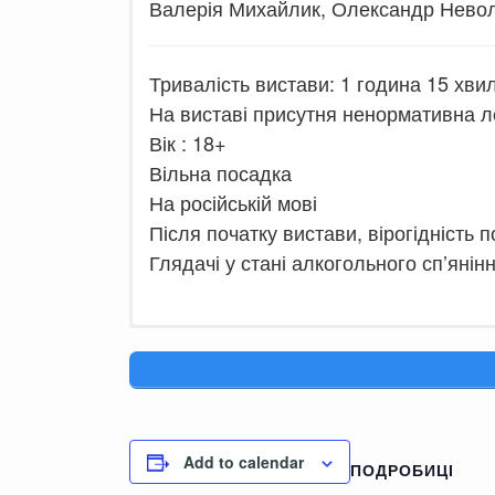
Валерія Михайлик, Олександр Нево
Тривалість вистави: 1 година 15 хвил
На виставі присутня ненормативна л
Вік : 18+
Вільна посадка
На російській мові
Після початку вистави, вірогідність 
Глядачі у стані алкогольного сп’яні
Комедия по пьесе Александра Нев
ТРЕЙЛЕР
Молодая семья, взяв десять креди
Add to calendar
ПОДРОБИЦІ
уютное «гнёздышко» сталкиваются