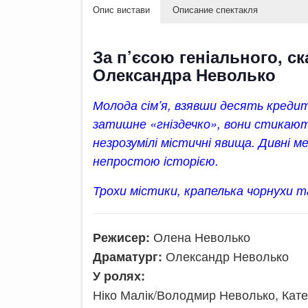
Опис вистави
Описание спектакля
За п’єсою генiального, с
Олександра Неволько
Молода сім’я, взявши десять креди
затишне «гніздечко», вони стикают
незрозумілі містичні явища. Дивні м
непростою історією.
Трохи містики, крапелька чорнухи 
Олена Неволько
Режисер:
Олександр Неволько
Драматург:
У ролях:
Ніко Малік/Володмир Неволько, Кате