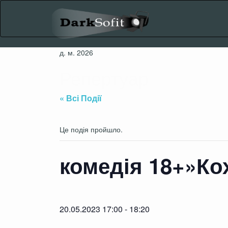
Skip
to
content
д. м. 2026
Репертуар
« Всі Події
Це подія пройшло.
комедія 18+»Ко
20.05.2023 17:00
-
18:20