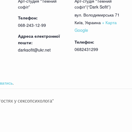
Арт-студия “Темний
Арт-студія “Темний
Странные обитатели дома, которые являются прям
софіт”
софіт”(“Dark Sofit”)
вул. Володимирська 71
Телефон:
и и пошлятины, чуть-чуть эротики и «ненормативщи
Київ
,
Украина
+ Карта
068-243-12-99
 для театра «Темный Софит». Гарантируем, что в
Google
Адреса електронної
Телефон:
пошти:
0682431299
darksofit@ukr.net
лько, Екатерина Плющ/Александра Басманова, Алек
ик, Александр Неволько/ Владислав Бевза
 (без антракта)
твует ограничено
ватись
.
т
гостях у сексопсихолога”