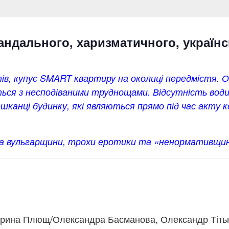
кандального, харизматичного, україн
тів, купує SMART квартиру на околиці передмістя.
ься з несподіваними труднощами. Відсутність води,
ешканці будинку, які являються прямо під час акту 
та вульгарщини, трохи еротики та «ненормативщини
рина Плющ/Олександра Басманова, Олександр Тітько,