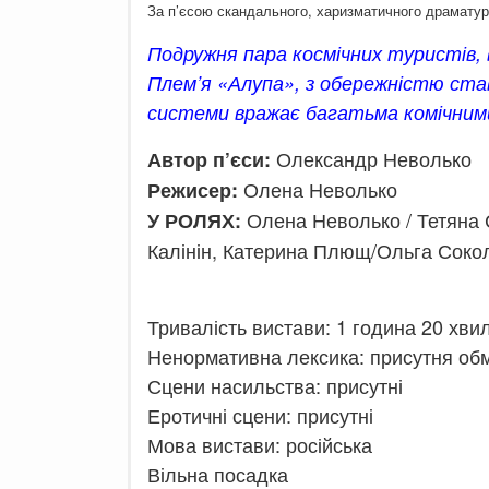
За п’єсою скандального, харизматичного драмату
Подружня пара космічних туристів, 
Плем’я «Алупа», з обережністю стави
системи вражає багатьма комічними
Олександр Неволько
Автор п’єси:
Олена Неволько
Режисер:
Олена Неволько / Тетяна 
У РОЛЯХ:
Калінін, Катерина Плющ/Ольга Сокол,
Тривалість вистави: 1 година 20 хвил
Ненормативна лексика: присутня об
Сцени насильства: присутні
Еротичні сцени: присутні
Мова вистави: російська
Вільна посадка