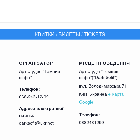
равляется навстречу приключениям, на планету, 
КВИТКИ / БИЛЕТЫ / TICKETS
носиться к чужакам и вовсе не стремиться приним
енного строя , пораждают множество комичных си
ОРГАНІЗАТОР
МІСЦЕ ПРОВЕДЕННЯ
или немиуемая гибель?
Арт-студия “Темний
Арт-студія “Темний
Александр Неволько
софіт”
софіт”(“Dark Sofit”)
УРГ:
вул. Володимирська 71
Телефон:
Київ
,
Украина
+ Карта
др Черныш/Александр Неволько, Татьяна Станкевич,
068-243-12-99
Google
Адреса електронної
Телефон:
пошти:
 минут (без антракта)
0682431299
darksofit@ukr.net
твует ограничено