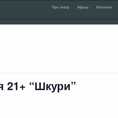
Про театр
Афіша
Контакти
я 21+ “Шкури”