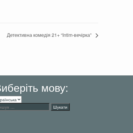
Детективна комедія 21+ “Intim-вечірка”
онными взглядами на жизнь, людям
птиз и т.д.
иберіть мову:
беріть
ву:
шук: