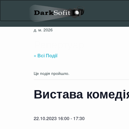
Skip
to
content
д. м. 2026
Репертуар
« Всі Події
Це подія пройшло.
Вистава комеді
22.10.2023 16:00
-
17:30