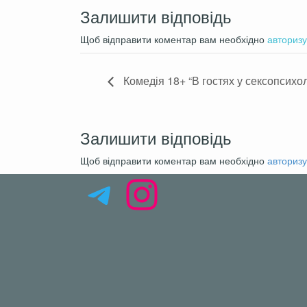
Эротические сцены: Присутствую
Залишити відповідь
Возраст: 21+
Щоб відправити коментар вам необхідно
авторизу
На русском языке
Свободная посадка
Комедія 18+ “В гостях у сексопсихо
P.S. Спектакль не рекомендуется
перенесших тяжкие моральные тр
Внимание это театральная постано
Залишити відповідь
Щоб відправити коментар вам необхідно
авторизу
Telegram
Instagram