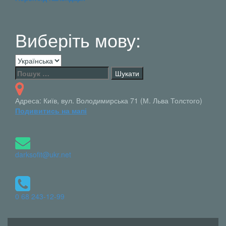
Виберіть мову:
Виберіть
мову:
Пошук:
Адреса: Київ, вул. Володимирська 71 (М. Льва Толстого)
Подивитись на мапі
darksofit@ukr.net
0 68 243-12-99