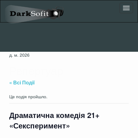
Toggl
naviga
д. м. 2026
Репертуар
« Всі Події
Це подія пройшло.
Драматична комедія 21+
«Сексперимент»