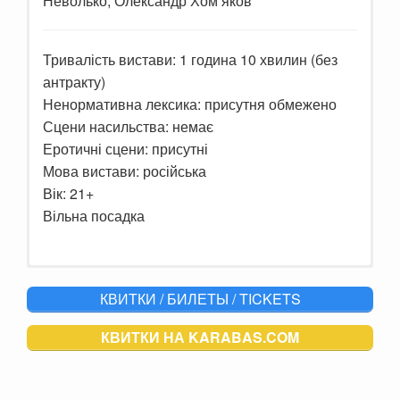
Неволько, Олександр Хом’яков
Тривалість вистави: 1 година 10 хвилин (без
антракту)
Ненормативна лексика: присутня обмежено
Сцени насильства: немає
Еротичні сцени: присутні
Мова вистави: російська
Вік: 21+
Вільна посадка
Разве есть место страсти во время
КВИТКИ / БИЛЕТЫ / TICKETS
войны? Но ведь любовь не выбирает
время. Герои оказываются в плену
чувств и переживаний.
КВИТКИ
НА KARABAS.COM
Простая
сельская женщина, неожиданно, в
лесу находит раненного солдата.
Она принимает решение во что бы