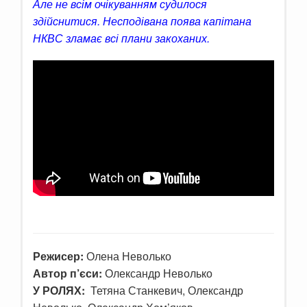
Але не всім очікуванням судилося
здійснитися. Несподівана поява капітана
НКВС зламає всі плани закоханих.
Режисер:
Олена Неволько
Автор п’єси:
Олександр Неволько
У РОЛЯХ:
Тетяна Станкевич, Олександр