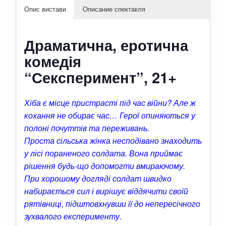
Опис вистави
Описание спектакля
Драматична, еротична
комедія
“Сексперимент”, 21+
Хіба є місце пристрасті під час війни? Але ж
кохання не обирає час… Герої опиняються у
полоні почуттів та переживань.
Проста сільська жінка несподівано знаходить
у лісі пораненого солдата. Вона приймає
рішення будь-що допомогти вмираючому.
При хорошому догляді солдат швидко
набирається сил і вирішує віддячити своїй
рятівниці, підштовхнувши її до непересічного
зухвалого експерименту.