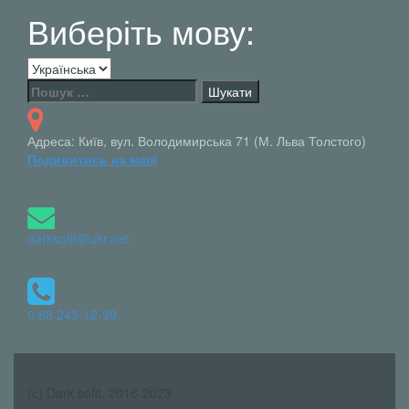
Виберіть мову:
Виберіть
мову:
Пошук:
Адреса: Київ, вул. Володимирська 71 (М. Льва Толстого)
Подивитись на мапі
darksofit@ukr.net
0 68 243-12-99
(с) Dark sofit, 2016-2023