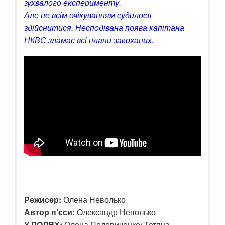
зухвалого експерименту.
Але не всім очікуванням судилося
здійснитися. Несподівана поява капітана
НКВС зламає всі плани закоханих.
Режисер:
Олена Неволько
Автор п’єси:
Олександр Неволько
У РОЛЯХ:
Олена Половиченко/ Тетяна