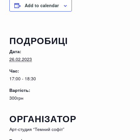
лесу находит раненного солдата.
Add to calendar
Она принимает решение во что бы
то ни стало помочь умирающему.
При хорошем уходе, солдат быстро
набирается сил и решает
отблагодарить свою
ПОДРОБИЦІ
спасительницу. Подталкивает ее к
загадочному эксперименту.
Но не
Дата:
всем ожиданиям сужденнно сбыться.
Неожиданный приход капитана НКВД,
26.02.2023
спутает все планы влюбленных.
Час:
17:00 - 18:30
Вартість:
300грн
ОРГАНІЗАТОР
Арт-студия “Темний софіт”