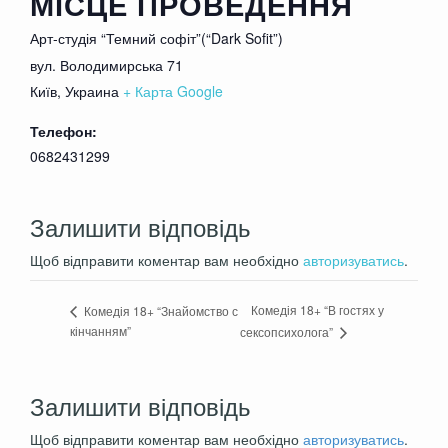
МІСЦЕ ПРОВЕДЕННЯ
Пьяные, неадекватные комментаторы и
Арт-студія “Темний софіт”(“Dark Sofit”)
комментаторши будут удаляться из зала
вул. Володимирська 71
Київ
,
Украина
+ Карта Google
Телефон:
0682431299
Залишити відповідь
Щоб відправити коментар вам необхідно
авторизуватись
.
Комедія 18+ “В гостях у
Комедія 18+ “Знайомство с
кінчанням”
сексопсихолога”
Залишити відповідь
Щоб відправити коментар вам необхідно
авторизуватись
.