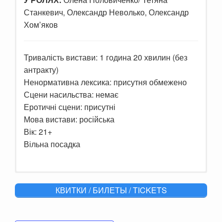
Станкевич, Олександр Неволько, Олександр
Хом’яков
Тривалість вистави: 1 година 20 хвилин (без
антракту)
Ненормативна лексика: присутня обмежено
Сцени насильства: немає
Еротичні сцени: присутні
Мова вистави: російська
Вік: 21+
Вільна посадка
Разве есть место страсти во время
КВИТКИ / БИЛЕТЫ / TICKETS
войны? Но ведь любовь не выбирает
время. Герои оказываются в плену
чувств и переживаний.
Простая
сельская женщина, неожиданно, в