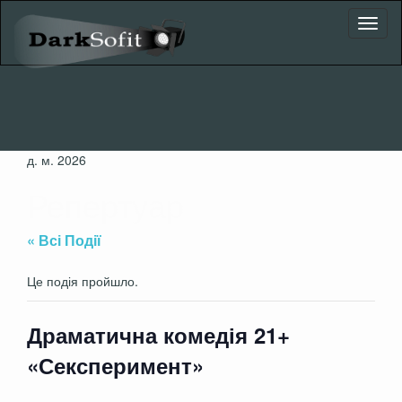
Toggl
naviga
д. м. 2026
Репертуар
« Всі Події
Це подія пройшло.
Драматична комедія 21+
«Сексперимент»