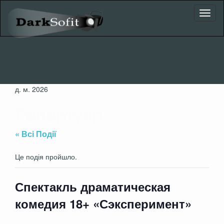
Toggl
naviga
д. м. 2026
Репертуар
« Всі Події
Це подія пройшло.
Спектакль драматическая
комедия 18+ «Сэксперимент»