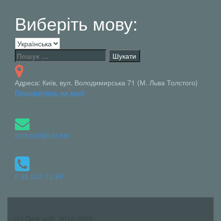
Виберіть мову:
Виберіть
мову:
Пошук:
Адреса: Київ, вул. Володимирська 71 (М. Льва Толстого)
Подивитись на мапі
darksofit@ukr.net
0 68 243-12-99
(с) Dark sofit, 2016-2023