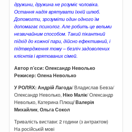
дружини, дружина не розуміє чоловіка.
Остання надія врятувати їхній шлюб.
Допомогти, зрозуміти один одного їм
допомагає психолог. Але робить це вельми
незвичайним способом. Такий пікантний
підхід до кожної пари, дійсно ефективний, і
підтвердження тому – безліч задоволених
клієнтів і врятованих сімей.
Автор п’єси:
Олександр Неволько
Режисер: Олена Неволько
У РОЛЯХ:
Андрій Лагода
/ Владислав Бевза/
Олександр Неволько,
Ніко Малік
/ Олександр
Неволько, Катерина Плющ
/ Валерія
Михайлик
,
Ольга Сокол
Тривалість вистави: 2 години (з антрактом)
На російській мові