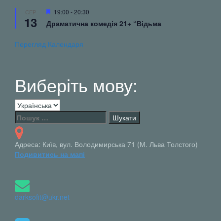
Вибрані
19:00
-
20:30
СЕР
13
Драматична комедія 21+ “Відьма
Перегляд Календаря
Виберіть мову:
Виберіть
мову:
Пошук:
Адреса: Київ, вул. Володимирська 71 (М. Льва Толстого)
Подивитись на мапі
darksofit@ukr.net