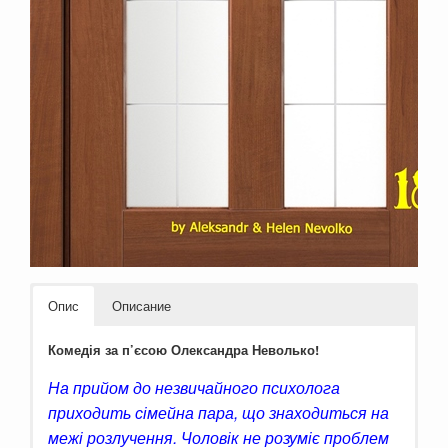
Опис
Описание
Комедія за п’єсою Олександра Неволько!
На прийом до незвичайного психолога
приходить сімейна пара, що знаходиться на
межі розлучення. Чоловік не розуміє проблем