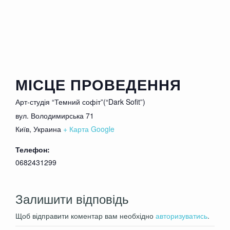
Пьяные, неадекватные комментаторы и
комментаторши будут удаляться из зала
МІСЦЕ ПРОВЕДЕННЯ
Арт-студія “Темний софіт”(“Dark Sofit”)
вул. Володимирська 71
Київ
,
Украина
+ Карта Google
Телефон:
0682431299
Залишити відповідь
Щоб відправити коментар вам необхідно
авторизуватись
.