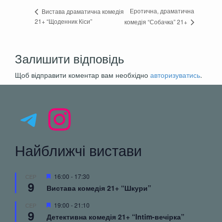
Еротична, драматична
Вистава драматична комедія
21+ “Щоденник Кіси”
комедія “Собачка” 21+
Залишити відповідь
Щоб відправити коментар вам необхідно
авторизуватись
.
Telegram
Instagram
Найближчі вистави
Вибрані
16:00
-
17:30
СЕР
9
Вистава комедія 21+ “Шкури”
Вибрані
19:00
-
21:10
СЕР
9
Детективна комедія 21+ “Intim-вечірка”