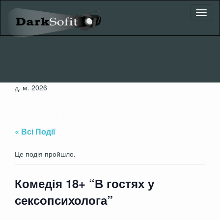
Toggl
naviga
д. м. 2026
Репертуар
« Всі Події
Це подія пройшло.
Комедія 18+ “В гостях у
сексопсихолога”