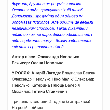
дружини, дружина не розуміє чоловіка.
Остання надія врятувати їхній шлюб.
Допомогти, зрозуміти один одного їм
допомагає психолог. Але робить це вельми
незвичайним способом. Такий пікантний
підхід до кожної пари, дійсно ефективний, і
підтвердження тому – безліч задоволених
клієнтів і врятованих сімей.
Автор п’єси:
Олександр Неволько
Режисер: Олена Неволько
У РОЛЯХ:
Андрій Лагода
/ Владислав Бевза/
Олександр Неволько,
Ніко Малік
/ Олександр
Неволько,
Катерина Плющ/
Валерія
Михайлик,
Тетяна Станкевич
Тривалість вистави: 2 години (з антрактом)
На російській мові