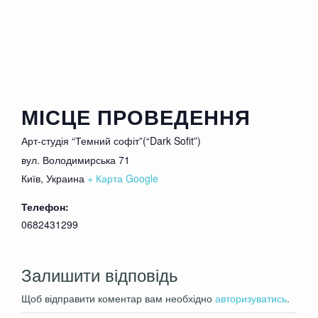
Пьяные, неадекватные комментаторы и
комментаторши будут удаляться из зала
МІСЦЕ ПРОВЕДЕННЯ
Арт-студія “Темний софіт”(“Dark Sofit”)
вул. Володимирська 71
Київ
,
Украина
+ Карта Google
Телефон:
0682431299
Залишити відповідь
Щоб відправити коментар вам необхідно
авторизуватись
.