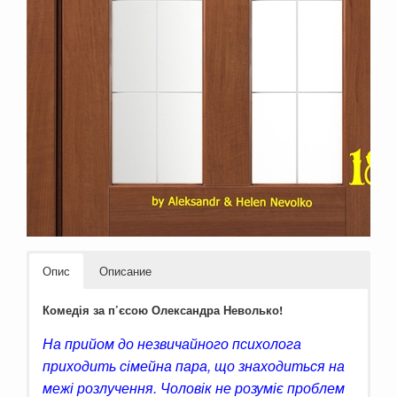
Опис
Описание
Комедія за п’єсою Олександра Неволько!
На прийом до незвичайного психолога
приходить сімейна пара, що знаходиться на
межі розлучення. Чоловік не розуміє проблем