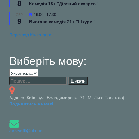
8
Комедія 18+ “Дірявий експрес”
Вибрані
16:00
-
17:30
СЕР
9
Вистава комедія 21+ “Шкури”
Перегляд Календаря
Виберіть мову:
Виберіть
мову:
Пошук:
Адреса: Київ, вул. Володимирська 71 (М. Льва Толстого)
Подивитись на мапі
darksofit@ukr.net