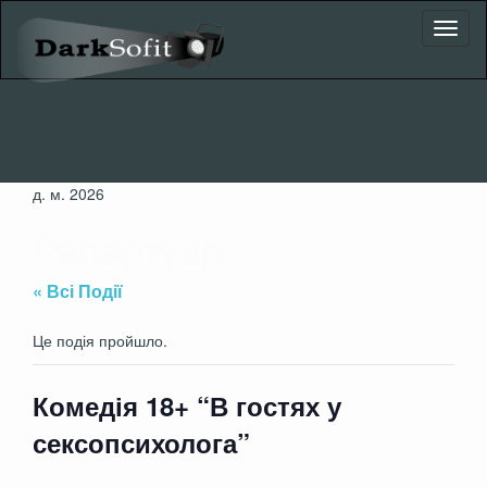
Toggl
naviga
д. м. 2026
Репертуар
« Всі Події
Це подія пройшло.
Комедія 18+ “В гостях у
сексопсихолога”