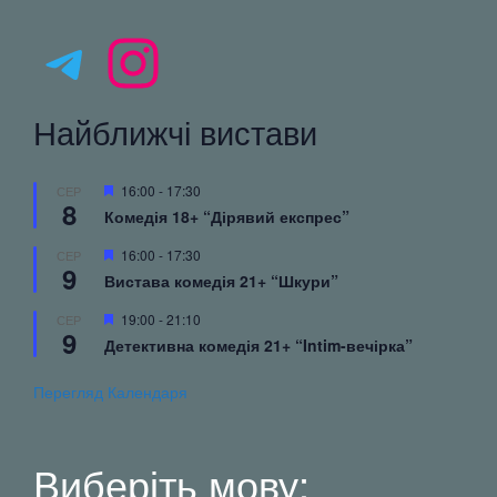
Telegram
Instagram
Найближчі вистави
Вибрані
16:00
-
17:30
СЕР
8
Комедія 18+ “Дірявий експрес”
Вибрані
16:00
-
17:30
СЕР
9
Вистава комедія 21+ “Шкури”
Вибрані
19:00
-
21:10
СЕР
9
Детективна комедія 21+ “Intim-вечірка”
Перегляд Календаря
Виберіть мову: