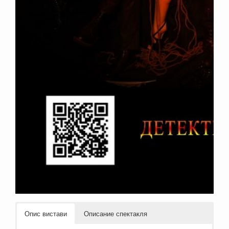
Опис вистави
Описание спектакля