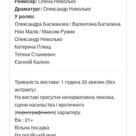
Режисер:
Олена Неволько
Драматург:
Олександр Неволько
У ролях:
Олександра Басманова / Валентина Баталкіна
Ніко Малік / Максим Румин
Олександр Неволько
Катерина Плющ
Тетяна Станкевич
Євгеній Калінін
Тривалість вистави: 1 година 30 хвилин (без
антракту)
На виставі присутня ненормативна лексика,
сцени насильства і еротичного
(
порнографічного
) характеру.
Вік : 21+
Вільна посадка
На російській мові