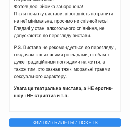
Фото/відео- зйомка заборонена!
Після початку вистави, вірогідність потрапити
на неї мінімальна, просимо не спізнюйтесь!
Глядачі у стані алкогольного сп’яніння, не
допускаются до перегляду вистави.
P.S. Вистава не рекомендується до перегляду ,
глядачам з психічними розладами, особам з
дуже традиційними поглядами на життя, а
також тим, хто зазнав тяжкі моральні травми
сексуального характеру.
Увага це театральна вистава, а НЕ еротик-
шоу і НЕ стриптиз и т.п.
Шесть не знакомых между собой людей, волей случая
КВИТКИ / БИЛЕТЫ / TICKETS
оказались заперты в особняке на острове. События
разворачиваются стремительно.