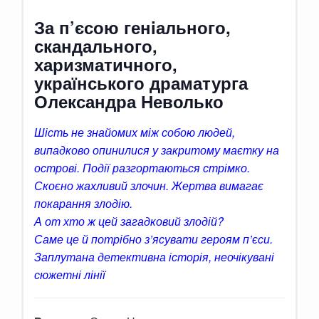
За п’єсою генiального,
скандального,
харизматичного,
українського драматурга
Олександра Неволько
Шість не знайомих між собою людей,
випадково опинилися у закритому маєтку на
острові. Події разгортаються стрімко.
Скоєно жахливий злочин. Жертва вимагає
покарання злодію.
А от хто ж цей загадковий злодій?
Саме це й потрібно з’ясувати героям п’єси.
Заплутана детективна історія, неочікувані
сюжетні лінії