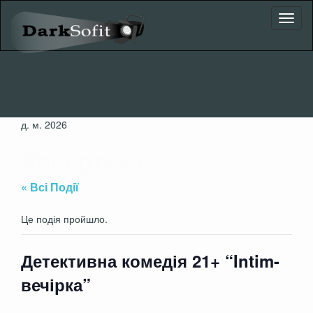
Toggl
naviga
д. м. 2026
Репертуар
« Всі Події
Це подія пройшло.
Детективна комедія 21+ “Intim-
вечірка”