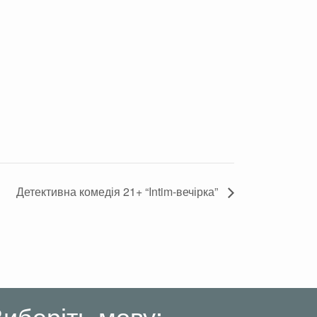
Детективна комедія 21+ “Intim-вечірка”
иберіть мову: