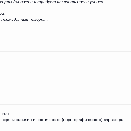
справедливости и требует наказать преступника.
сы.
 неожиданный поворот.
акта)
а, сцены насилия и
эротического
(порнографического) характера.