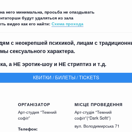
 на него минимальна, просьба не опаздывать
нтаторши будут удаляться из зала
еть видео как его найти:
Схема прохода
юдям с неокрепшей психикой, лицам с традицион
мы сексуального характера.
а, а НЕ эротик-шоу и НЕ стриптиз и т.д.
КВИТКИ / БИЛЕТЫ / TICKETS
ОРГАНІЗАТОР
МІСЦЕ ПРОВЕДЕННЯ
Арт-студия “Темний
Арт-студія “Темний
софіт”
софіт”(“Dark Sofit”)
вул. Володимирська 71
Телефон: