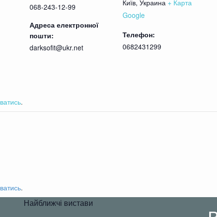
Київ
,
Украина
+ Карта
068-243-12-99
Google
Адреса електронної
Телефон:
пошти:
0682431299
darksofit@ukr.net
ватись
.
ватись
.
Найближчі вистави
В