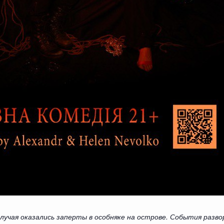
случая оказались заперты в особняке на острове. События раз