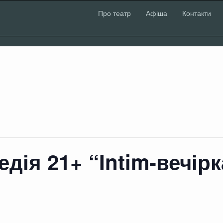
Про театр
Афіша
Контакти
дія 21+ “Intim-вечірк