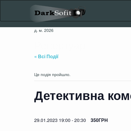
Skip
to
content
д. м. 2026
Репертуар
« Всі Події
Це подія пройшло.
Детективна коме
29.01.2023 19:00
-
20:30
350ГРН