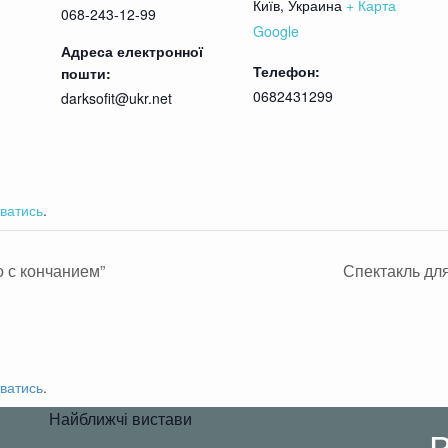
Київ
,
Украина
+ Карта
068-243-12-99
Google
Адреса електронної
Телефон:
пошти:
0682431299
darksofit@ukr.net
ватись
.
 с кончанием”
Спектакль дл
ватись
.
Найближчі вистави
В