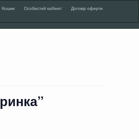
Кошик
Особистий кабінет
Договір оферти
еринка”