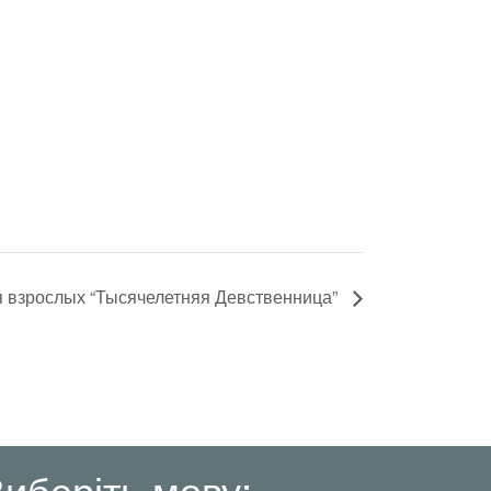
я взрослых “Тысячелетняя Девственница”
иберіть мову: