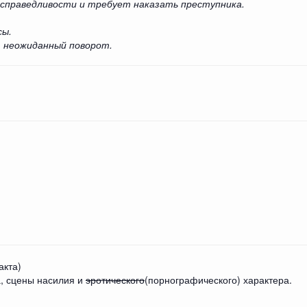
справедливости и требует наказать преступника.
сы.
 неожиданный поворот.
акта)
а, сцены насилия и
эротического
(порнографического) характера.