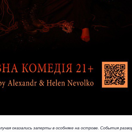
случая оказались заперты в особняке на острове. События раз