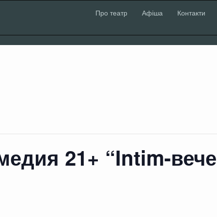
Про театр
Афіша
Контакти
медия 21+ “Intim-веч