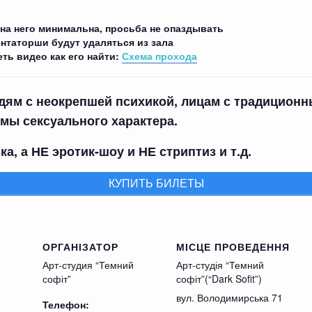
 на него минимальна, просьба не опаздывать
нтаторши будут удаляться из зала
еть видео как его найти:
Схема прохода
юдям с неокрепшей психикой, лицам с традицион
мы сексуального характера.
а, а НЕ эротик-шоу и НЕ стриптиз и т.д.
КУПИТЬ БИЛЕТЫ
ОРГАНІЗАТОР
МІСЦЕ ПРОВЕДЕННЯ
Арт-студия “Темний
Арт-студія “Темний
софіт”
софіт”(“Dark Sofit”)
вул. Володимирська 71
Телефон: