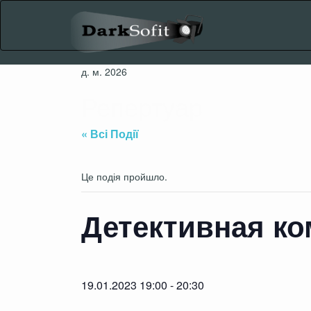
Skip
to
content
д. м. 2026
Репертуар
« Всі Події
Це подія пройшло.
Детективная ко
19.01.2023 19:00
-
20:30