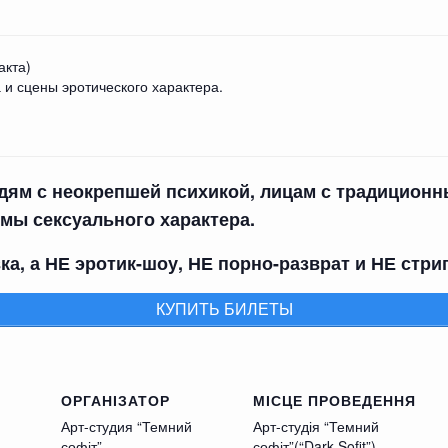
акта)
 и сцены эротического характера.
юдям с неокрепшей психикой, лицам с традицион
мы сексуального характера.
а, а НЕ эротик-шоу, НЕ порно-разврат и НЕ стрипт
КУПИТЬ БИЛЕТЫ
ОРГАНІЗАТОР
МІСЦЕ ПРОВЕДЕННЯ
Арт-студия “Темний
Арт-студія “Темний
софіт”
софіт”(“Dark Sofit”)