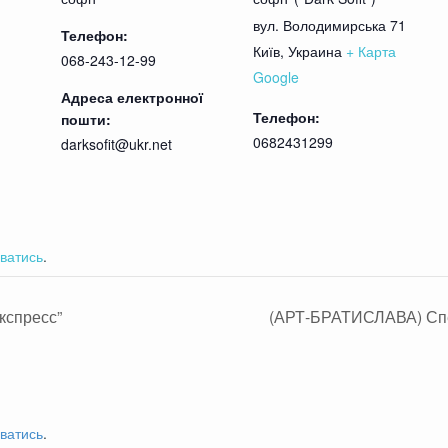
вул. Володимирська 71
Телефон:
Київ
,
Украина
+ Карта
068-243-12-99
Google
Адреса електронної
Телефон:
пошти:
0682431299
darksofit@ukr.net
ватись
.
кспресс”
(АРТ-БРАТИСЛАВА) Спе
ватись
.