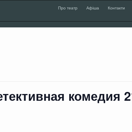
Про театр
Афіша
Контакти
тективная комедия 21