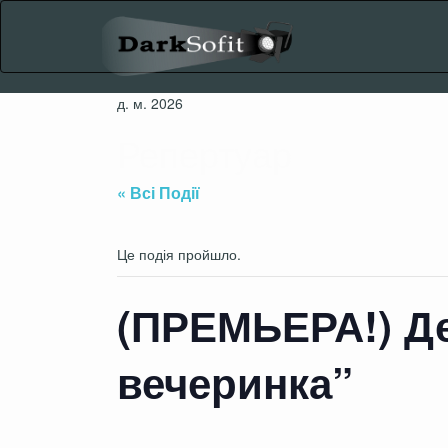
Skip
to
content
д. м. 2026
Репертуар
« Всі Події
Це подія пройшло.
(ПРЕМЬЕРА!) Де
вечеринка”