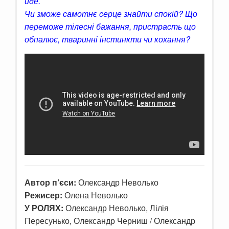
йде.
Чи зможе самотнє серце знайти спокій? Що
переможе тілесні бажання, пристрасть що
обпалює, тваринні інстинкти чи кохання?
Автор п’єси:
Олександр Неволько
Режисер:
Олена Неволько
У РОЛЯХ:
Олександр Неволько, Лілія
Пересунько, Олександр Черниш / Олександр