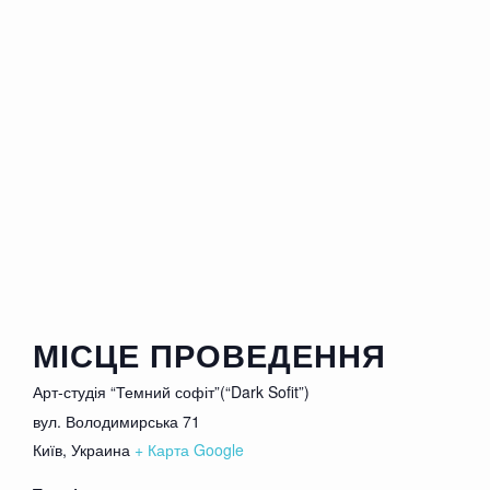
опаздывать
Пьяные, неадекватные коментаторы и
коментаторши будут удаляться из зала
МІСЦЕ ПРОВЕДЕННЯ
Арт-студія “Темний софіт”(“Dark Sofit”)
вул. Володимирська 71
Київ
,
Украина
+ Карта Google