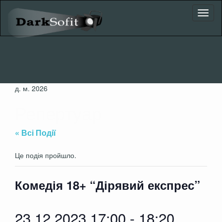
Toggl
naviga
д. м. 2026
Репертуар
« Всі Події
Це подія пройшло.
Комедія 18+ “Дірявий експрес”
23.12.2023 17:00
-
18:20