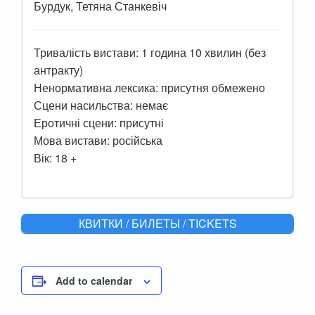
Бурдук, Тетяна Станкевіч
Тривалість вистави: 1 година 10 хвилин (без
антракту)
Ненормативна лексика: присутня обмежено
Сцени насильства: немає
Еротичні сцени: присутні
Мова вистави: російська
Вік: 18 +
Молодость пролетела так быстро, в погоне
КВИТКИ / БИЛЕТЫ / TICKETS
за призрачными
идеалами. А ведь так
хочется, простого человеческого счастья.
Обратившись к специалисту тарологу, астрологу и
Add to calendar
нумерологу а также погадав на кофейной гуще, наша
героиня пускается в авантюру.