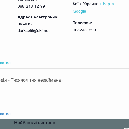
/ Валентина Баталкина, Александр Черныш/ Александр Бурдук
Київ
,
Украина
+ Карта
068-243-12-99
Google
з антракта)
Адреса електронної
твует ограничено
Телефон:
пошти:
0682431299
darksofit@ukr.net
т
ватись
.
ность попасть на него минимальна, просьба не 
торы и коментаторши будут удаляться из зала
дія «Тисячолітня незаймана»
ватись
.
Найближчі вистави