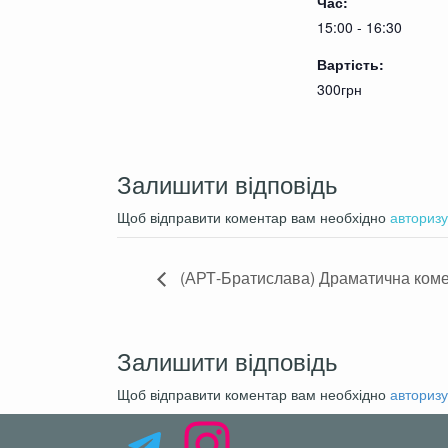
Час:
В
ролях
:
Александр Неволько
,
Лилия Пересунько
*
15:00 - 16:30
Длительность спектакля: 1 час (бе
Вартість:
Не нормативная лексика: Присутс
300грн
Сцены насилия: Отсутствуют
Эротические сцены: Присутствую
На русском языке
Возраст: 18+
Залишити відповідь
Свободная посадка
Щоб відправити коментар вам необхідно
авторизу
После начала спектакля вероят
Пьяные, неадекватные комента
(АРТ-Братислава) Драматична коме
Залишити відповідь
Щоб відправити коментар вам необхідно
авторизу
Telegram
Instagram