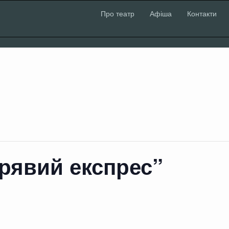
Про театр
Афіша
Контакти
ірявий експрес”