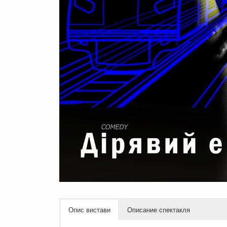
Опис вистави
Описание спектакля