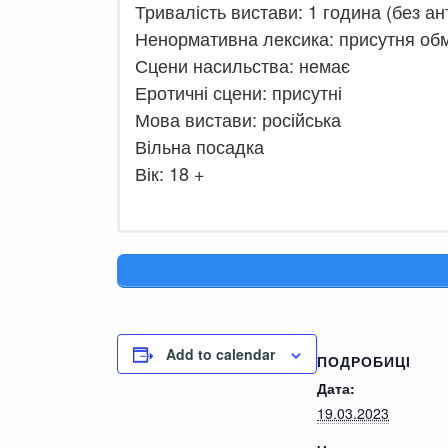
Тривалість вистави: 1 година (без ан
Ненормативна лексика: присутня об
Сцени насильства: немає
Еротичні сцени: присутні
Мова вистави: російська
Вільна посадка
Вік: 18 +
Молодость пролетела так быстро, 
счастья.
Обратившись к специалисту тарологу, астрологу
Все произойдёт в назначенный день, место и вре
Add to calendar
Последняя возможность успеть на уходящий по
ПОДРОБИЦІ
Сможет ли одинокое сердце обрести покой? Чт
Дата:
*
19.03.2023
Автор пьесы:
Александр Неволько
Режиссер
: Елена Неволько