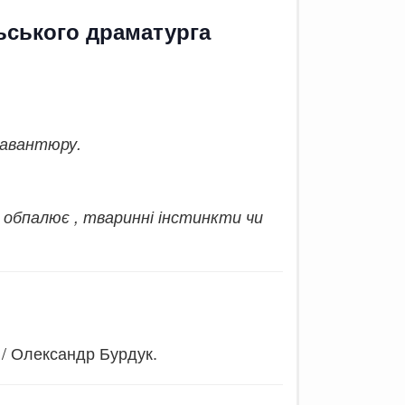
ньського драматурга
 авантюру.
обпалює , тваринні інстинкти чи
/ Олександр Бурдук.