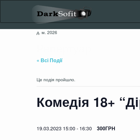
Skip
to
content
д. м. 2026
Репертуар
« Всі Події
Це подія пройшло.
Комедія 18+ “Д
19.03.2023 15:00
-
16:30
300ГРН