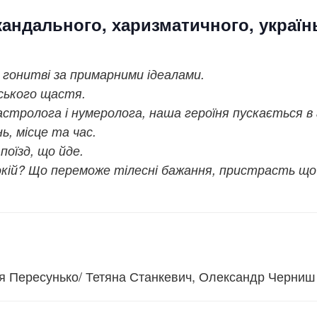
кандального, харизматичного, украї
 гонитві за примарними
ідеалами.
ського щастя.
астролога і нумеролога, наша героїня пускається в
ь, місце та час.
оїзд, що йде.
кій? Що переможе тілесні бажання, пристрасть що 
я Пересунько/ Тетяна Станкевич, Олександр Черниш 