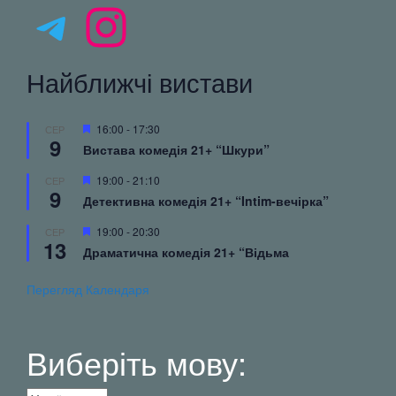
Telegram
Instagram
Найближчі вистави
Вибрані
16:00
-
17:30
СЕР
9
Вистава комедія 21+ “Шкури”
Вибрані
19:00
-
21:10
СЕР
9
Детективна комедія 21+ “Intim-вечірка”
Вибрані
19:00
-
20:30
СЕР
13
Драматична комедія 21+ “Відьма
Перегляд Календаря
Виберіть мову: