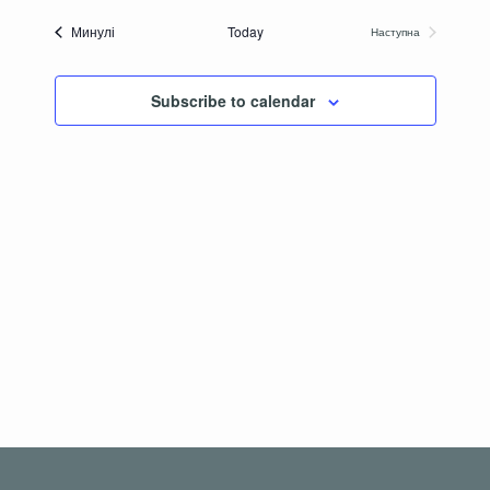
Navig
дату.
and
Події
Минулі
Today
Наступна
Події
Views
Navigati
Subscribe to calendar