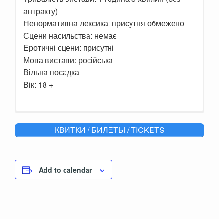
антракту)
Ненормативна лексика: присутня обмежено
Сцени насильства: немає
Еротичні сцени: присутні
Мова вистави: російська
Вільна посадка
Вік: 18 +
Иногда бывает так одиноко, что от
КВИТКИ / БИЛЕТЫ / TICKETS
отчаяния женщина готова выйти замуж за
первого встречного.
И вдруг оказывается, что этот «первый
Add to calendar
встречный» не такой уж и плохой вариант.
Так есть свои нюансы и тараканы у каждого,
но между ними возникла любовь с первого
взгляда.