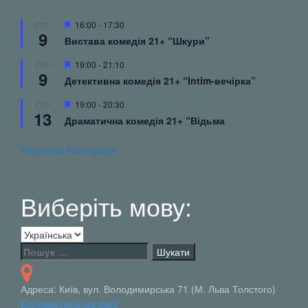
Вибрані
16:00
-
17:30
СЕР
9
Вистава комедія 21+ “Шкури”
Вибрані
19:00
-
21:10
СЕР
9
Детективна комедія 21+ “Intim-вечірка”
Вибрані
19:00
-
20:30
СЕР
13
Драматична комедія 21+ “Відьма
Перегляд Календаря
Виберіть мову:
Виберіть
мову:
Пошук:
Адреса: Київ, вул. Володимирська 71 (М. Льва Толстого)
Подивитись на мапі