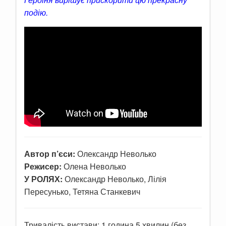
подію.
Автор п’єси:
Олександр Неволько
Режисер:
Олена Неволько
У РОЛЯХ:
Олександр Неволько, Лілія
Пересунько, Тетяна Станкевич
Тривалість вистави: 1 година 5 хвилин (без