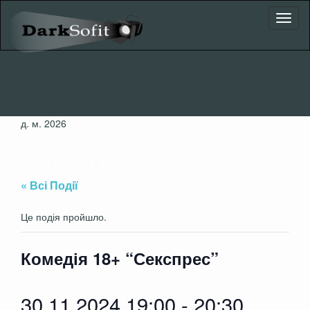
Toggl
naviga
д. м. 2026
Репертуар
« Всі Події
Це подія пройшло.
Комедія 18+ “Секспрес”
30.11.2024 19:00
-
20:30