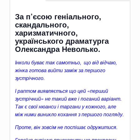
За п’єсою генiального,
скандального,
харизматичного,
українського драматурга
Олександра Неволько.
Інколи буває так самотньо, що від відчаю,
жінка готова вийти заміж за першого
зустрічного.
І раптом виявляється що цей «перший
зустрічний» не такий вже і поганий варіант.
Так є свої нюанси і таргани у кожного, але
між ними виникло кохання з першого погляду.
Проте, він зовсім не поспішає одружитися.
Героїня вирішує прискорити цю прекрасну