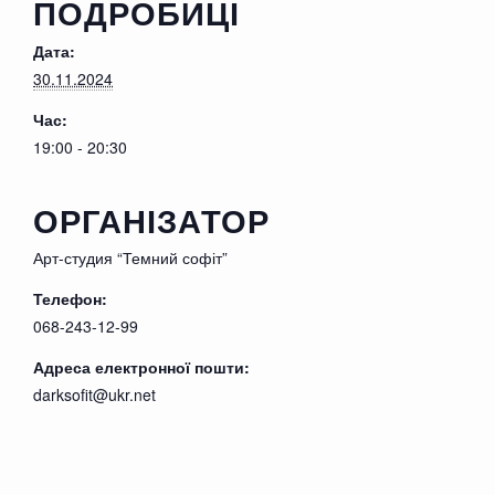
ПОДРОБИЦІ
Однако он совсем не спешит жениться.
Дата:
30.11.2024
Героиня решает ускорить это прекрасное
событие.
Час:
19:00 - 20:30
*
ОРГАНІЗАТОР
Арт-студия “Темний софіт”
Телефон:
068-243-12-99
Адреса електронної пошти:
darksofit@ukr.net
Автор пьесы:
Александр Неволько
Режиссер
: Елена Неволько
В
ролях
:
Александр Неволько
,
Лилия Пересунько
,
Татьяна Станкевич